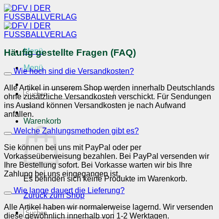
Zum
Inhalt
springen
Menü
Häufig gestellte Fragen (FAQ)
Menü
Wie hoch sind die Versandkosten?
Alle Artikel in unserem Shop werden innerhalb Deutschlands
Suchen
ohne zusätzliche Versandkosten verschickt. Für Sendungen
nach:
ins Ausland können Versandkosten je nach Aufwand
anfallen.
Warenkorb
Welche Zahlungsmethoden gibt es?
Sie können bei uns mit PayPal oder per
Vorkasseüberweisung bezahlen. Bei PayPal versenden wir
Ihre Bestellung sofort. Bei Vorkasse warten wir bis Ihre
Zahlung bei uns eingegangen ist.
Es befinden sich keine Produkte im Warenkorb.
Wie lange dauert die Lieferung?
Zurück zum Shop
Alle Artikel haben wir normalerweise lagernd. Wir versenden
Suchen
diese gewöhnlich innerhalb von 1-2 Werktagen.