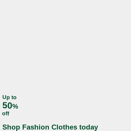
Up to
50
%
off
Shop Fashion Clothes today