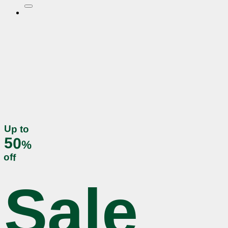
nach:
Up to
50
%
off
Sale