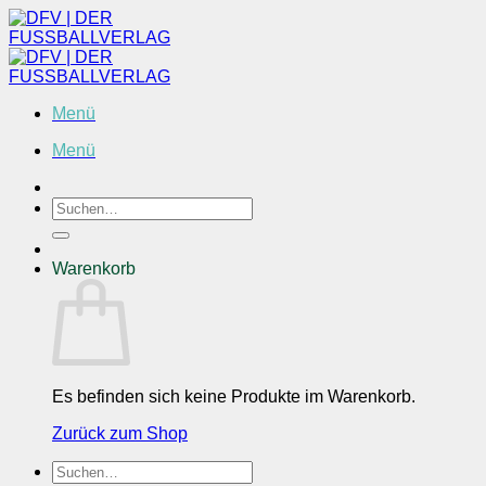
Zum
Inhalt
springen
Menü
Menü
Suchen
nach:
Warenkorb
Es befinden sich keine Produkte im Warenkorb.
Zurück zum Shop
Suchen