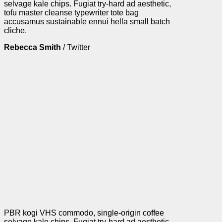
selvage kale chips. Fugiat try-hard ad aesthetic,
tofu master cleanse typewriter tote bag
accusamus sustainable ennui hella small batch
cliche.
Rebecca Smith
/
Twitter
PBR kogi VHS commodo, single-origin coffee
selvage kale chips. Fugiat try-hard ad aesthetic,