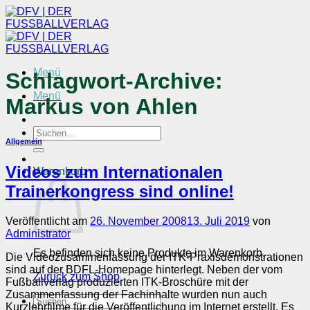
Zum
Inhalt
springen
Menü
Schlagwort-Archive:
Menü
Markus von Ahlen
Suchen
Allgemein
nach:
Videos zum Internationalen
Warenkorb
Trainerkongress sind online!
Veröffentlicht am
26. November 2008
13. Juli 2019
von
Administrator
Es befinden sich keine Produkte im Warenkorb.
Die Videozusammenfassung der ITK-Praxisdemonstrationen
sind auf der BDFL-Homepage hinterlegt. Neben der vom
Zurück zum Shop
Fußballverlag produzierten ITK-Broschüre mit der
Zusammenfassung der Fachinhalte wurden nun auch
Suchen
Kurzlehrfilme für die Veröffentlichung im Internet erstellt. Es