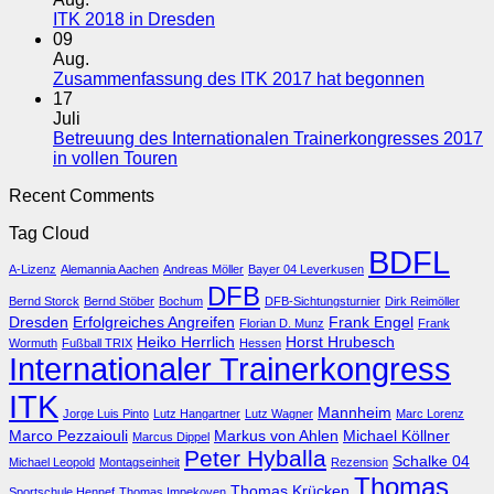
Meldungen
Videos
Keine
ITK 2018 in Dresden
vom
Kommentare
09
zu
ITK
Aug.
ITK
2018
Keine
Zusammenfassung des ITK 2017 hat begonnen
2018
komplett
Komment
17
in
online
zu
Juli
Dresden
Zusamme
Betreuung des Internationalen Trainerkongresses 2017
des
Keine
in vollen Touren
ITK
Kommentare
Recent Comments
zu
2017
Betreuung
hat
Tag Cloud
des
begonne
BDFL
Internationalen
A-Lizenz
Alemannia Aachen
Andreas Möller
Bayer 04 Leverkusen
Trainerkongresses
DFB
2017
Bernd Storck
Bernd Stöber
Bochum
DFB-Sichtungsturnier
Dirk Reimöller
in
Dresden
Erfolgreiches Angreifen
Frank Engel
Florian D. Munz
Frank
vollen
Heiko Herrlich
Horst Hrubesch
Wormuth
Fußball TRIX
Hessen
Touren
Internationaler Trainerkongress
ITK
Mannheim
Jorge Luis Pinto
Lutz Hangartner
Lutz Wagner
Marc Lorenz
Marco Pezzaiouli
Markus von Ahlen
Michael Köllner
Marcus Dippel
Peter Hyballa
Schalke 04
Michael Leopold
Montagseinheit
Rezension
Thomas
Thomas Krücken
Sportschule Hennef
Thomas Impekoven