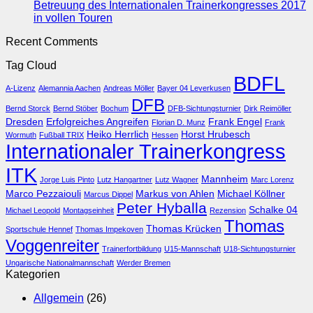
Dresden
Zusamme
Betreuung des Internationalen Trainerkongresses 2017
des
Keine
in vollen Touren
ITK
Kommentare
Recent Comments
zu
2017
Betreuung
hat
Tag Cloud
des
begonne
BDFL
Internationalen
A-Lizenz
Alemannia Aachen
Andreas Möller
Bayer 04 Leverkusen
Trainerkongresses
DFB
2017
Bernd Storck
Bernd Stöber
Bochum
DFB-Sichtungsturnier
Dirk Reimöller
in
Dresden
Erfolgreiches Angreifen
Frank Engel
Florian D. Munz
Frank
vollen
Heiko Herrlich
Horst Hrubesch
Wormuth
Fußball TRIX
Hessen
Touren
Internationaler Trainerkongress
ITK
Mannheim
Jorge Luis Pinto
Lutz Hangartner
Lutz Wagner
Marc Lorenz
Marco Pezzaiouli
Markus von Ahlen
Michael Köllner
Marcus Dippel
Peter Hyballa
Schalke 04
Michael Leopold
Montagseinheit
Rezension
Thomas
Thomas Krücken
Sportschule Hennef
Thomas Impekoven
Voggenreiter
Trainerfortbildung
U15-Mannschaft
U18-Sichtungsturnier
Ungarische Nationalmannschaft
Werder Bremen
Kategorien
Allgemein
(26)