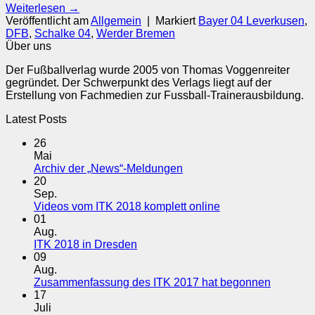
Weiterlesen
→
Veröffentlicht am
Allgemein
|
Markiert
Bayer 04 Leverkusen
,
DFB
,
Schalke 04
,
Werder Bremen
Über uns
Der Fußballverlag wurde 2005 von Thomas Voggenreiter
gegründet. Der Schwerpunkt des Verlags liegt auf der
Erstellung von Fachmedien zur Fussball-Trainerausbildung.
Latest Posts
26
Mai
Keine
Archiv der „News“-Meldungen
Kommentare
20
zu
Sep.
Archiv
Keine
Videos vom ITK 2018 komplett online
der
Kommentare
01
„News“-
zu
Aug.
Meldungen
Videos
Keine
ITK 2018 in Dresden
vom
Kommentare
09
zu
ITK
Aug.
ITK
2018
Keine
Zusammenfassung des ITK 2017 hat begonnen
2018
komplett
Komment
17
in
online
zu
Juli