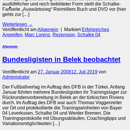
nach:
ausführlicher und reich bebildeter Form stellt die Schalke-
Fanseite „Auswärtssieg“ Reimöllers Buch und DVD vor (hier
gehts zur […]
Weiterlesen
→
Veröffentlicht am
Allgemein
|
Markiert
Erfolgreiches
Angreifen
,
Marc Lorenz
,
Rezension
,
Schalke 04
Allgemein
Bundesligisten in Belek beobachtet
Veröffentlicht am
27. Januar 2008
12. Juli 2019
von
Administrator
Der Fußballverlag im Auftrag des DFB in der Türkei. Anfang
Januar führten mehrere Bundesligisten ihr Trainingslager zur
Rückrundenvorbereitung in Belek an der türkischen Riviera
durch. Im Auftrag des DFB war auch Thomas Voggenreiter
vor Ort und protokollierte die Trainingseinheiten von Bayer
04 Leverkusen, Schalke 04 und Werder Bremen. Die
Trainingsprotokolle mit Übungsabläufen, Coachingtipps und
Variationsmöglichkeiten […]