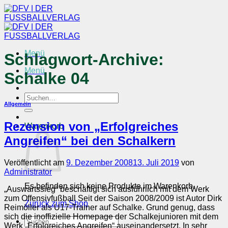
Zum
Inhalt
springen
Menü
Schlagwort-Archive:
Menü
Schalke 04
Suchen
Allgemein
nach:
Rezension von „Erfolgreiches
Warenkorb
Angreifen“ bei den Schalkern
Veröffentlicht am
9. Dezember 2008
13. Juli 2019
von
Administrator
Es befinden sich keine Produkte im Warenkorb.
„Auswärtssieg“ beschäftigt sich ausführlich mit dem Werk
zum Offensivfußball Seit der Saison 2008/2009 ist Autor Dirk
Zurück zum Shop
Reimöller als U17-Trainer auf Schalke. Grund genug, dass
sich die inoffizielle Homepage der Schalkejunioren mit dem
Suchen
Werk „Erfolgreiches Angreifen“ auseinandersetzt. In sehr