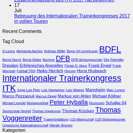
2018
komplett
Komment
17
in
online
zu
Juli
Dresden
Zusamme
Betreuung des Internationalen Trainerkongresses 2017
des
Keine
in vollen Touren
ITK
Kommentare
Recent Comments
zu
2017
Betreuung
hat
Tag Cloud
des
begonne
BDFL
Internationalen
A-Lizenz
Alemannia Aachen
Andreas Möller
Bayer 04 Leverkusen
Trainerkongresses
DFB
2017
Bernd Storck
Bernd Stöber
Bochum
DFB-Sichtungsturnier
Dirk Reimöller
in
Dresden
Erfolgreiches Angreifen
Frank Engel
Florian D. Munz
Frank
vollen
Heiko Herrlich
Horst Hrubesch
Wormuth
Fußball TRIX
Hessen
Touren
Internationaler Trainerkongress
ITK
Mannheim
Jorge Luis Pinto
Lutz Hangartner
Lutz Wagner
Marc Lorenz
Marco Pezzaiouli
Markus von Ahlen
Michael Köllner
Marcus Dippel
Peter Hyballa
Schalke 04
Michael Leopold
Montagseinheit
Rezension
Thomas
Thomas Krücken
Sportschule Hennef
Thomas Impekoven
Voggenreiter
Trainerfortbildung
U15-Mannschaft
U18-Sichtungsturnier
Ungarische Nationalmannschaft
Werder Bremen
Kategorien