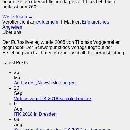
neuen Seiten übersichtlicher dargestellt. Das Lehrbuch
umfasst nun 260 […]
Weiterlesen
→
Veröffentlicht am
Allgemein
|
Markiert
Erfolgreiches
Angreifen
Über uns
Der Fußballverlag wurde 2005 von Thomas Voggenreiter
gegründet. Der Schwerpunkt des Verlags liegt auf der
Erstellung von Fachmedien zur Fussball-Trainerausbildung.
Latest Posts
26
Mai
Keine
Archiv der „News“-Meldungen
Kommentare
20
zu
Sep.
Archiv
Keine
Videos vom ITK 2018 komplett online
der
Kommentare
01
„News“-
zu
Aug.
Meldungen
Videos
Keine
ITK 2018 in Dresden
vom
Kommentare
09
zu
ITK
Aug.
ITK
2018
Keine
Zusammenfassung des ITK 2017 hat begonnen