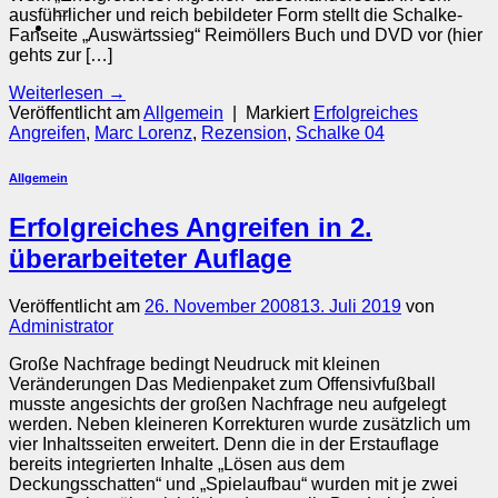
nach:
ausführlicher und reich bebildeter Form stellt die Schalke-
Fanseite „Auswärtssieg“ Reimöllers Buch und DVD vor (hier
gehts zur […]
Weiterlesen
→
Veröffentlicht am
Allgemein
|
Markiert
Erfolgreiches
Angreifen
,
Marc Lorenz
,
Rezension
,
Schalke 04
Allgemein
Erfolgreiches Angreifen in 2.
überarbeiteter Auflage
Veröffentlicht am
26. November 2008
13. Juli 2019
von
Administrator
Große Nachfrage bedingt Neudruck mit kleinen
Veränderungen Das Medienpaket zum Offensivfußball
musste angesichts der großen Nachfrage neu aufgelegt
werden. Neben kleineren Korrekturen wurde zusätzlich um
vier Inhaltsseiten erweitert. Denn die in der Erstauflage
bereits integrierten Inhalte „Lösen aus dem
Deckungsschatten“ und „Spielaufbau“ wurden mit je zwei