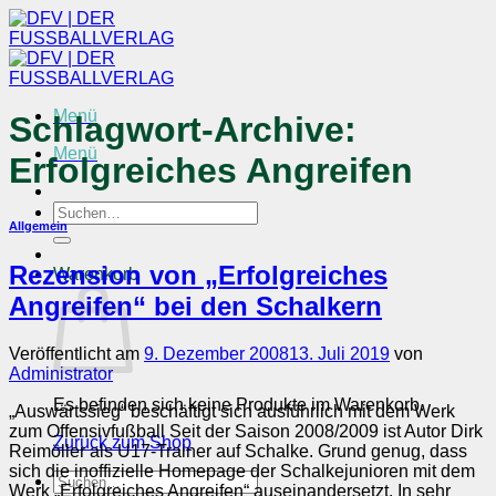
Zum
Inhalt
springen
Menü
Schlagwort-Archive:
Menü
Erfolgreiches Angreifen
Suchen
Allgemein
nach:
Rezension von „Erfolgreiches
Warenkorb
Angreifen“ bei den Schalkern
Veröffentlicht am
9. Dezember 2008
13. Juli 2019
von
Administrator
Es befinden sich keine Produkte im Warenkorb.
„Auswärtssieg“ beschäftigt sich ausführlich mit dem Werk
zum Offensivfußball Seit der Saison 2008/2009 ist Autor Dirk
Zurück zum Shop
Reimöller als U17-Trainer auf Schalke. Grund genug, dass
sich die inoffizielle Homepage der Schalkejunioren mit dem
Suchen
Werk „Erfolgreiches Angreifen“ auseinandersetzt. In sehr