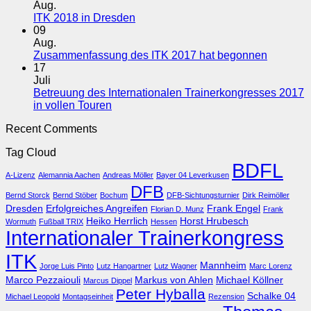
„News“-
zu
Aug.
Meldungen
Videos
Keine
ITK 2018 in Dresden
vom
Kommentare
09
zu
ITK
Aug.
ITK
2018
Keine
Zusammenfassung des ITK 2017 hat begonnen
2018
komplett
Komment
17
in
online
zu
Juli
Dresden
Zusamme
Betreuung des Internationalen Trainerkongresses 2017
des
Keine
in vollen Touren
ITK
Kommentare
Recent Comments
zu
2017
Betreuung
hat
Tag Cloud
des
begonne
BDFL
Internationalen
A-Lizenz
Alemannia Aachen
Andreas Möller
Bayer 04 Leverkusen
Trainerkongresses
DFB
2017
Bernd Storck
Bernd Stöber
Bochum
DFB-Sichtungsturnier
Dirk Reimöller
in
Dresden
Erfolgreiches Angreifen
Frank Engel
Florian D. Munz
Frank
vollen
Heiko Herrlich
Horst Hrubesch
Wormuth
Fußball TRIX
Hessen
Touren
Internationaler Trainerkongress
ITK
Mannheim
Jorge Luis Pinto
Lutz Hangartner
Lutz Wagner
Marc Lorenz
Marco Pezzaiouli
Markus von Ahlen
Michael Köllner
Marcus Dippel
Peter Hyballa
Schalke 04
Michael Leopold
Montagseinheit
Rezension