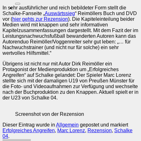
nach:
In sehr ausführlicher und reich bebildeter Form stellt die
Schalke-Fanseite „
Auswärtssieg
“ Reimöllers Buch und DVD
vor (
hier gehts zur Rezension
). Die Kapiteleinteilung beider
Medien wird mit knappen und sehr informativen
Kapitelzusammenfassungen dargestellt. Mit dem Fazit der im
Leistungsnachwuchsfußball bewanderten Autoren kann das
Autorenduo Reimöller/Voggenreiter sehr gut leben: „… für
Nachwuchstrainer (und nicht nur für solche) ein sehr
wertvolles Hilfsmittel.“
Übrigens ist nicht nur mit Autor Dirk Reimöller ein
Protagonist der Medienproduktion um „Erfolgreiches
Angreifen“ auf Schalke gelandet: Der Spieler Marc Lorenz
stellte sich mit der damaligen U19 von Preußen Münster für
die Foto- und Videoaufnahmen zur Verfügung und wechselte
nach der Buchproduktion zu den Knappen. Aktuell spielt er in
der U23 von Schalke 04.
Screenshot von der Rezension
Dieser Eintrag wurde in
Allgemein
gepostet und markiert
Erfolgreiches Angreifen
,
Marc Lorenz
,
Rezension
,
Schalke
04
.