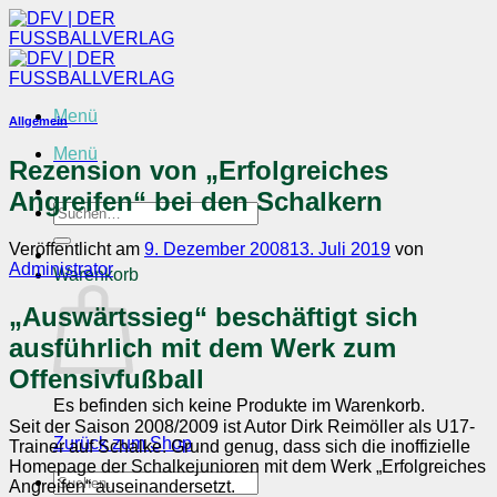
Zum
Inhalt
springen
Menü
Allgemein
Menü
Rezension von „Erfolgreiches
Angreifen“ bei den Schalkern
Suchen
nach:
Veröffentlicht am
9. Dezember 2008
13. Juli 2019
von
Administrator
Warenkorb
„Auswärtssieg“ beschäftigt sich
ausführlich mit dem Werk zum
Offensivfußball
Es befinden sich keine Produkte im Warenkorb.
Seit der Saison 2008/2009 ist Autor Dirk Reimöller als U17-
Zurück zum Shop
Trainer auf Schalke. Grund genug, dass sich die inoffizielle
Homepage der Schalkejunioren mit dem Werk „Erfolgreiches
Suchen
Angreifen“ auseinandersetzt.