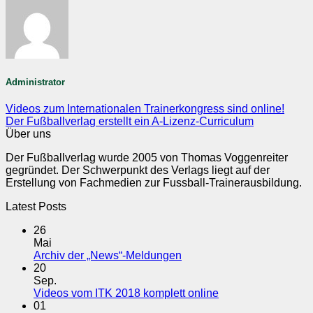
Administrator
Videos zum Internationalen Trainerkongress sind online!
Der Fußballverlag erstellt ein A-Lizenz-Curriculum
Über uns
Der Fußballverlag wurde 2005 von Thomas Voggenreiter
gegründet. Der Schwerpunkt des Verlags liegt auf der
Erstellung von Fachmedien zur Fussball-Trainerausbildung.
Latest Posts
26
Mai
Keine
Archiv der „News“-Meldungen
Kommentare
20
zu
Sep.
Archiv
Keine
Videos vom ITK 2018 komplett online
der
Kommentare
01