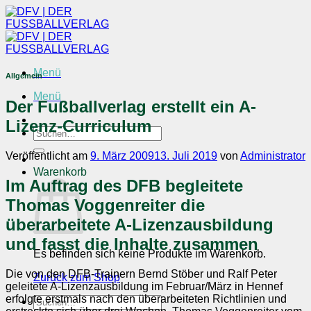
Zum
Inhalt
springen
Menü
Allgemein
Menü
Der Fußballverlag erstellt ein A-
Lizenz-Curriculum
Suchen
nach:
Veröffentlicht am
9. März 2009
13. Juli 2019
von
Administrator
Warenkorb
Im Auftrag des DFB begleitete
Thomas Voggenreiter die
überarbeitete A-Lizenzausbildung
und fasst die Inhalte zusammen
Es befinden sich keine Produkte im Warenkorb.
Die von den DFB-Trainern Bernd Stöber und Ralf Peter
Zurück zum Shop
geleitete A-Lizenzausbildung im Februar/März in Hennef
erfolgte erstmals nach den überarbeiteten Richtlinien und
Suchen