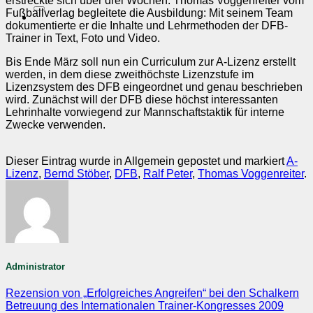
erstreckte sich über drei Wochen. Thomas Voggenreiter vom
nach:
Fußballverlag begleitete die Ausbildung: Mit seinem Team
dokumentierte er die Inhalte und Lehrmethoden der DFB-
Trainer in Text, Foto und Video.
Bis Ende März soll nun ein Curriculum zur A-Lizenz erstellt
werden, in dem diese zweithöchste Lizenzstufe im
Lizenzsystem des DFB eingeordnet und genau beschrieben
wird. Zunächst will der DFB diese höchst interessanten
Lehrinhalte vorwiegend zur Mannschaftstaktik für interne
Zwecke verwenden.
Dieser Eintrag wurde in Allgemein gepostet und markiert
A-
Lizenz
,
Bernd Stöber
,
DFB
,
Ralf Peter
,
Thomas Voggenreiter
.
Administrator
Rezension von „Erfolgreiches Angreifen“ bei den Schalkern
Betreuung des Internationalen Trainer-Kongresses 2009