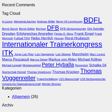
ITK
Kommentare
Recent Comments
zu
2017
Betreuung
hat
Tag Cloud
des
begonne
BDFL
Internationalen
A-Lizenz
Alemannia Aachen
Andreas Möller
Bayer 04 Leverkusen
Trainerkongresses
DFB
2017
Bernd Storck
Bernd Stöber
Bochum
DFB-Sichtungsturnier
Dirk Reimöller
in
Dresden
Erfolgreiches Angreifen
Frank Engel
Florian D. Munz
Frank
vollen
Heiko Herrlich
Horst Hrubesch
Wormuth
Fußball TRIX
Hessen
Touren
Internationaler Trainerkongress
ITK
Mannheim
Jorge Luis Pinto
Lutz Hangartner
Lutz Wagner
Marc Lorenz
Marco Pezzaiouli
Markus von Ahlen
Michael Köllner
Marcus Dippel
Peter Hyballa
Schalke 04
Michael Leopold
Montagseinheit
Rezension
Thomas
Thomas Krücken
Sportschule Hennef
Thomas Impekoven
Voggenreiter
Trainerfortbildung
U15-Mannschaft
U18-Sichtungsturnier
Ungarische Nationalmannschaft
Werder Bremen
Kategorien
Allgemein
(26)
Archiv