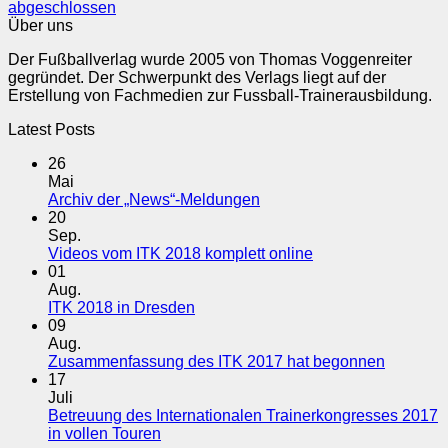
abgeschlossen
Über uns
Der Fußballverlag wurde 2005 von Thomas Voggenreiter
gegründet. Der Schwerpunkt des Verlags liegt auf der
Erstellung von Fachmedien zur Fussball-Trainerausbildung.
Latest Posts
26
Mai
Keine
Archiv der „News“-Meldungen
Kommentare
20
zu
Sep.
Archiv
Keine
Videos vom ITK 2018 komplett online
der
Kommentare
01
„News“-
zu
Aug.
Meldungen
Videos
Keine
ITK 2018 in Dresden
vom
Kommentare
09
zu
ITK
Aug.
ITK
2018
Keine
Zusammenfassung des ITK 2017 hat begonnen
2018
komplett
Komment
17
in
online
zu
Juli
Dresden
Zusamme
Betreuung des Internationalen Trainerkongresses 2017
des
Keine
in vollen Touren