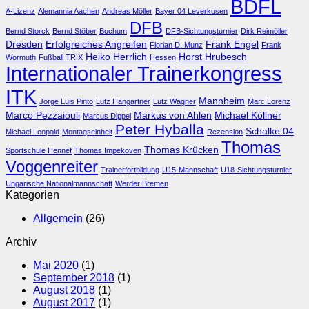
BDFL
Internationalen
A-Lizenz
Alemannia Aachen
Andreas Möller
Bayer 04 Leverkusen
Trainerkongresses
DFB
2017
Bernd Storck
Bernd Stöber
Bochum
DFB-Sichtungsturnier
Dirk Reimöller
in
Dresden
Erfolgreiches Angreifen
Frank Engel
Florian D. Munz
Frank
vollen
Heiko Herrlich
Horst Hrubesch
Wormuth
Fußball TRIX
Hessen
Touren
Internationaler Trainerkongress
ITK
Mannheim
Jorge Luis Pinto
Lutz Hangartner
Lutz Wagner
Marc Lorenz
Marco Pezzaiouli
Markus von Ahlen
Michael Köllner
Marcus Dippel
Peter Hyballa
Schalke 04
Michael Leopold
Montagseinheit
Rezension
Thomas
Thomas Krücken
Sportschule Hennef
Thomas Impekoven
Voggenreiter
Trainerfortbildung
U15-Mannschaft
U18-Sichtungsturnier
Ungarische Nationalmannschaft
Werder Bremen
Kategorien
Allgemein
(26)
Archiv
Mai 2020
(1)
September 2018
(1)
August 2018
(1)
August 2017
(1)