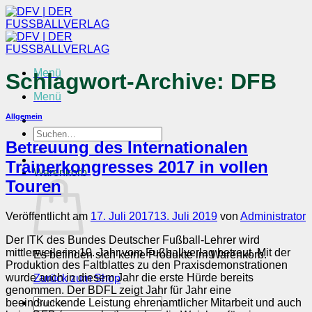
Zum
Inhalt
springen
Menü
Schlagwort-Archive:
DFB
Menü
Allgemein
Suchen
Betreuung des Internationalen
nach:
Trainerkongresses 2017 in vollen
Warenkorb
Touren
Veröffentlicht am
17. Juli 2017
13. Juli 2019
von
Administrator
Der ITK des Bundes Deutscher Fußball-Lehrer wird
mittlerweile im 10. Jahr vom Fußballverlag betreut. Mit der
Es befinden sich keine Produkte im Warenkorb.
Produktion des Faltblattes zu den Praxisdemonstrationen
wurde auch in diesem Jahr die erste Hürde bereits
Zurück zum Shop
genommen. Der BDFL zeigt Jahr für Jahr eine
Suchen
beeindruckende Leistung ehrenamtlicher Mitarbeit und auch