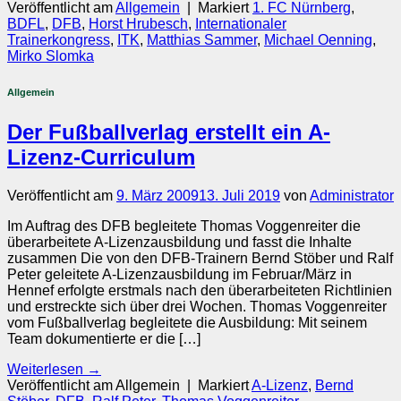
Veröffentlicht am
Allgemein
|
Markiert
1. FC Nürnberg
,
BDFL
,
DFB
,
Horst Hrubesch
,
Internationaler
Trainerkongress
,
ITK
,
Matthias Sammer
,
Michael Oenning
,
Mirko Slomka
Allgemein
Der Fußballverlag erstellt ein A-
Lizenz-Curriculum
Veröffentlicht am
9. März 2009
13. Juli 2019
von
Administrator
Im Auftrag des DFB begleitete Thomas Voggenreiter die
überarbeitete A-Lizenzausbildung und fasst die Inhalte
zusammen Die von den DFB-Trainern Bernd Stöber und Ralf
Peter geleitete A-Lizenzausbildung im Februar/März in
Hennef erfolgte erstmals nach den überarbeiteten Richtlinien
und erstreckte sich über drei Wochen. Thomas Voggenreiter
vom Fußballverlag begleitete die Ausbildung: Mit seinem
Team dokumentierte er die […]
Weiterlesen
→
Veröffentlicht am Allgemein
|
Markiert
A-Lizenz
,
Bernd