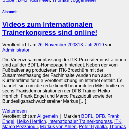
Stöber
,
DFB
,
Ralf Peter
,
Thomas Voggenreiter
Allgemein
Videos zum Internationalen
Trainerkongress sind online!
Veröffentlicht am
26. November 2008
13. Juli 2019
von
Administrator
Die Videozusammenfassung der ITK-Praxisdemonstrationen
sind auf der BDFL-Homepage hinterlegt. Neben der vom
Fußballverlag produzierten ITK-Broschüre mit der
Zusammenfassung der Fachinhalte wurden nun auch
Kurzlehrfilme für die Veröffentlichung im Internet erstellt. Es
handelt sich um die redaktionell bearbeiteten Mitschnitte der
sechs Praxisdemonstrationen der DFB Trainer Heiko
Herrlich, Frank Engel und Marco Pezzaiouli sowie der
Bundesliganachwuchstrainer Markus […]
Weiterlesen
→
Veröffentlicht am
Allgemein
|
Markiert
BDFL
,
DFB
,
Frank
Engel
,
Heiko Herrlich
,
Internationaler Trainerkongress
,
ITK
,
Marco Pezzaiouli
,
Markus von Ahlen
,
Peter Hyballa
,
Thomas