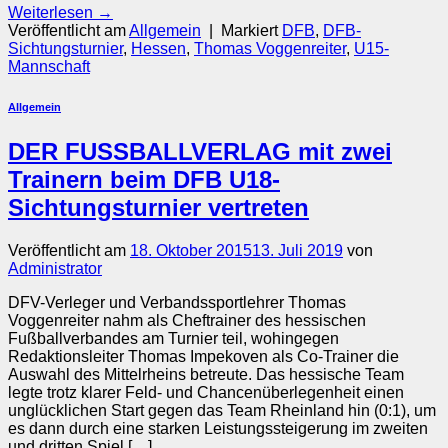
Weiterlesen
→
Veröffentlicht am
Allgemein
|
Markiert
DFB
,
DFB-
Sichtungsturnier
,
Hessen
,
Thomas Voggenreiter
,
U15-
Mannschaft
Allgemein
DER FUSSBALLVERLAG mit zwei
Trainern beim DFB U18-
Sichtungsturnier vertreten
Veröffentlicht am
18. Oktober 2015
13. Juli 2019
von
Administrator
DFV-Verleger und Verbandssportlehrer Thomas
Voggenreiter nahm als Cheftrainer des hessischen
Fußballverbandes am Turnier teil, wohingegen
Redaktionsleiter Thomas Impekoven als Co-Trainer die
Auswahl des Mittelrheins betreute. Das hessische Team
legte trotz klarer Feld- und Chancenüberlegenheit einen
unglücklichen Start gegen das Team Rheinland hin (0:1), um
es dann durch eine starken Leistungssteigerung im zweiten
und dritten Spiel […]