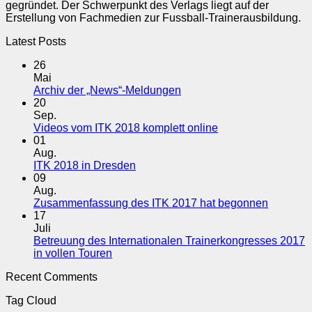
gegründet. Der Schwerpunkt des Verlags liegt auf der
Erstellung von Fachmedien zur Fussball-Trainerausbildung.
Latest Posts
26
Mai
Keine
Archiv der „News“-Meldungen
Kommentare
20
zu
Sep.
Archiv
Keine
Videos vom ITK 2018 komplett online
der
Kommentare
01
„News“-
zu
Aug.
Meldungen
Videos
Keine
ITK 2018 in Dresden
vom
Kommentare
09
zu
ITK
Aug.
ITK
2018
Keine
Zusammenfassung des ITK 2017 hat begonnen
2018
komplett
Komment
17
in
online
zu
Juli
Dresden
Zusamme
Betreuung des Internationalen Trainerkongresses 2017
des
Keine
in vollen Touren
ITK
Kommentare
Recent Comments
zu
2017
Betreuung
hat
Tag Cloud
des
begonne