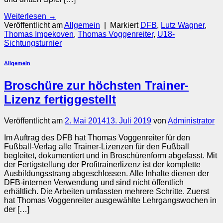
Weiterlesen
→
Veröffentlicht am
Allgemein
|
Markiert
DFB
,
Lutz Wagner
,
Thomas Impekoven
,
Thomas Voggenreiter
,
U18-
Sichtungsturnier
Allgemein
Broschüre zur höchsten Trainer-
Lizenz fertiggestellt
Veröffentlicht am
2. Mai 2014
13. Juli 2019
von
Administrator
Im Auftrag des DFB hat Thomas Voggenreiter für den
Fußball-Verlag alle Trainer-Lizenzen für den Fußball
begleitet, dokumentiert und in Broschürenform abgefasst. Mit
der Fertigstellung der Profitrainerlizenz ist der komplette
Ausbildungsstrang abgeschlossen. Alle Inhalte dienen der
DFB-internen Verwendung und sind nicht öffentlich
erhältlich. Die Arbeiten umfassten mehrere Schritte. Zuerst
hat Thomas Voggenreiter ausgewählte Lehrgangswochen in
der […]