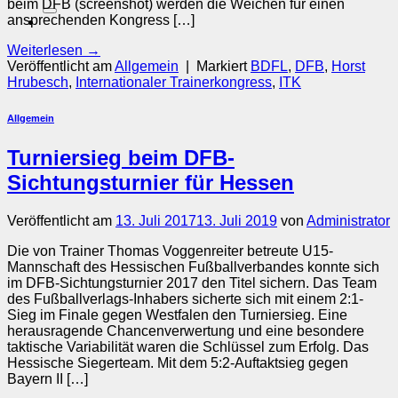
nach:
beim DFB (screenshot) werden die Weichen für einen
ansprechenden Kongress […]
Weiterlesen
→
Veröffentlicht am
Allgemein
|
Markiert
BDFL
,
DFB
,
Horst
Hrubesch
,
Internationaler Trainerkongress
,
ITK
Allgemein
Turniersieg beim DFB-
Sichtungsturnier für Hessen
Veröffentlicht am
13. Juli 2017
13. Juli 2019
von
Administrator
Die von Trainer Thomas Voggenreiter betreute U15-
Mannschaft des Hessischen Fußballverbandes konnte sich
im DFB-Sichtungsturnier 2017 den Titel sichern. Das Team
des Fußballverlags-Inhabers sicherte sich mit einem 2:1-
Sieg im Finale gegen Westfalen den Turniersieg. Eine
herausragende Chancenverwertung und eine besondere
taktische Variabilität waren die Schlüssel zum Erfolg. Das
Hessische Siegerteam. Mit dem 5:2-Auftaktsieg gegen
Bayern II […]